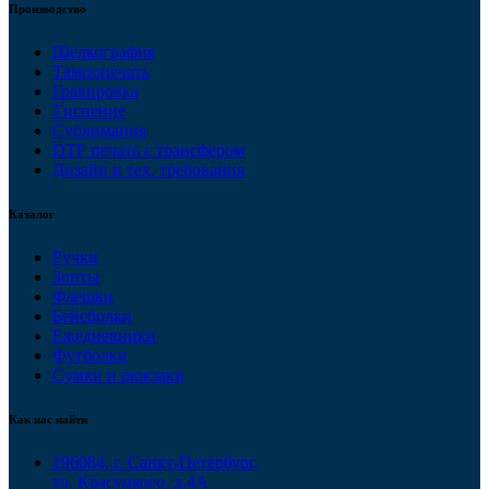
Производство
Шелкография
Тампопечать
Гравировка
Тиснение
Сублимация
DTF печать с трансфером
Дизайн и тех. требования
Каталог
Ручки
Зонты
Флешки
Бейсболки
Ежедневники
Футболки
Сумки и рюкзаки
Как нас найти
196084, г. Санкт-Петербург,
ул. Красуцкого, д.4А