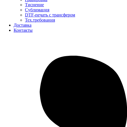
Тиснение
Сублимация
DTF-печать с трансфером
Тех.требования
Доставка
Контакты