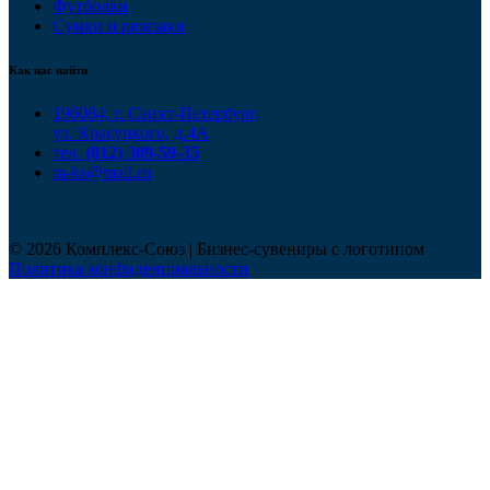
Футболки
Сумки и рюкзаки
Как нас найти
196084, г. Санкт-Петербург,
ул. Красуцкого, д.4А
тел.
(812) 309-59-35
ra-ks@mail.ru
© 2026 Комплекс-Союз | Бизнес-сувениры с логотипом
Политика конфиденциальности