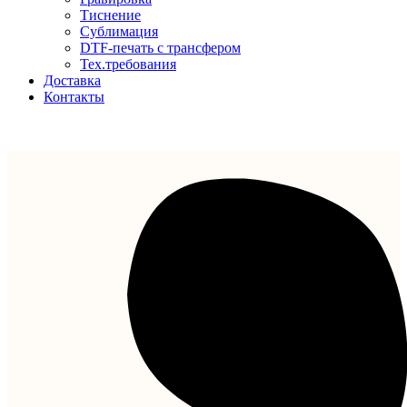
Тиснение
Сублимация
DTF-печать с трансфером
Тех.требования
Доставка
Контакты