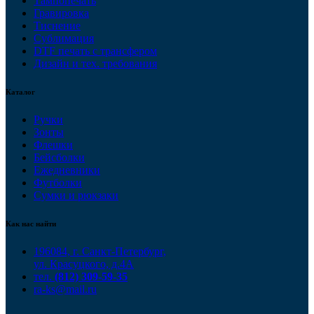
Тампопечать
Гравировка
Тиснение
Сублимация
DTF печать с трансфером
Дизайн и тех. требования
Каталог
Ручки
Зонты
Флешки
Бейсболки
Ежедневники
Футболки
Сумки и рюкзаки
Как нас найти
196084, г. Санкт-Петербург,
ул. Красуцкого, д.4А
тел.
(812) 309-59-35
ra-ks@mail.ru