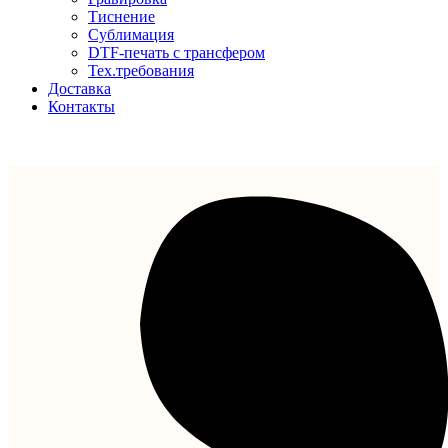
Тиснение
Сублимация
DTF-печать с трансфером
Тех.требования
Доставка
Контакты